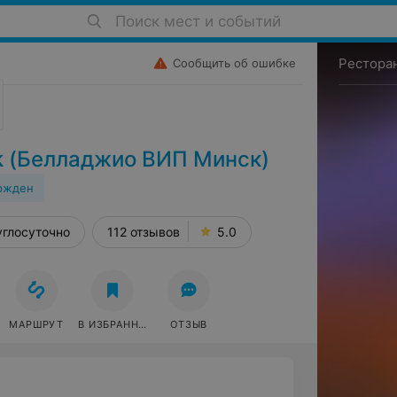
Поиск мест и событий
Рестора
Сообщить об ошибке
sk (Белладжио ВИП Минск)
ржден
углосуточно
112 отзывов
5.0
МАРШРУТ
В ИЗБРАННОЕ
ОТЗЫВ