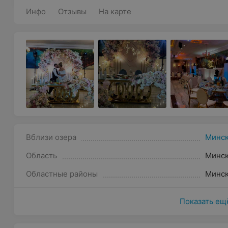
Инфо
Отзывы
На карте
Вблизи озера
Минск
Область
Минс
Областные районы
Минск
Показать ещ