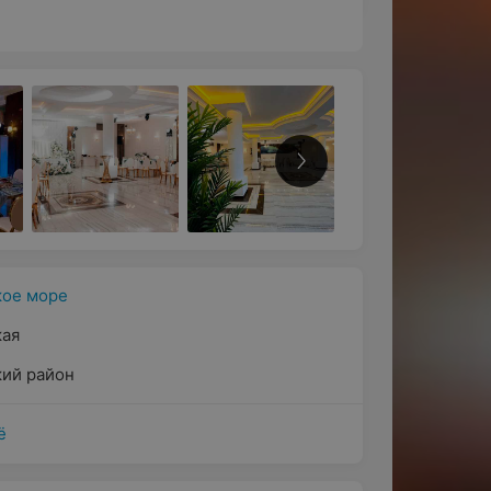
ое море
кая
ий район
ё