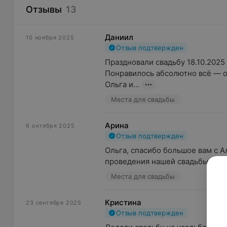
Отзывы
13
Даниил
10 ноября 2025
Отзыв подтвержден
Праздновали свадьбу 18.10.2025 
Понравилось абсолютно всё — от
Ольга и...
Места для свадьбы
Арина
6 октября 2025
Отзыв подтвержден
Ольга, спасибо большое вам с А
проведения нашей свадьбы на в
Места для свадьбы
Кристина
23 сентября 2025
Отзыв подтвержден