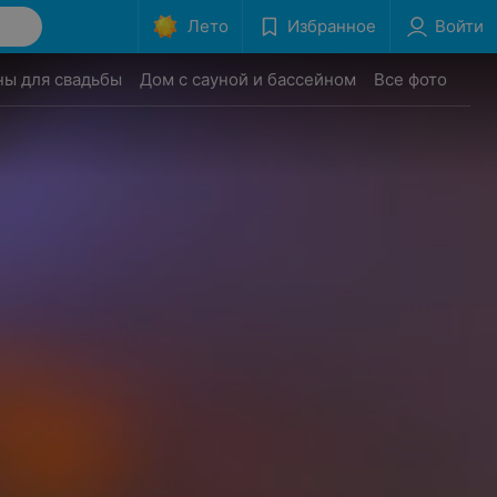
Лето
Избранное
Войти
ны для свадьбы
Дом с сауной и бассейном
Все фото